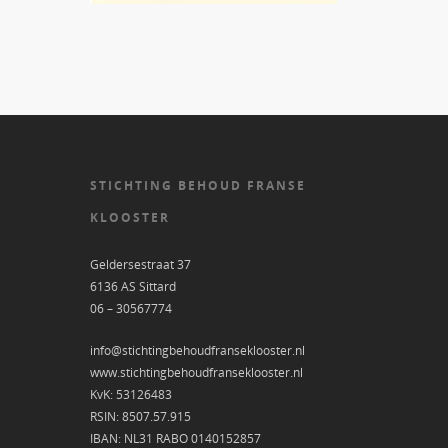
STICHTING BEHOUD FRANSE
KLOOSTER
Geldersestraat 37
6136 AS Sittard
06 – 30567774
info@stichtingbehoudfranseklooster.nl
www.stichtingbehoudfranseklooster.nl
KvK: 53126483
RSIN: 8507.57.915
IBAN: NL31 RABO 0140152857