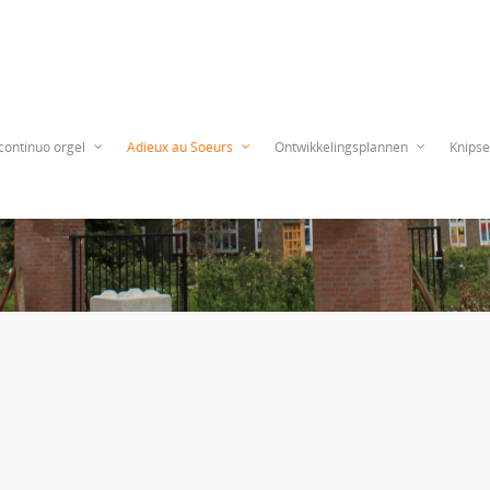
continuo orgel
Adieux au Soeurs
Ontwikkelingsplannen
Knipse