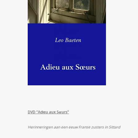
DVD “Adieu aux Sœurs”
Herinneringen aan een eeuw Franse zusters in Sittard