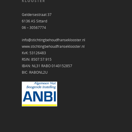
KLOOSTER
Geldersestraat 37
6136 AS Sittard
06 – 30567774
info@stichtingbehoudfranseklooster.nl
www.stichtingbehoudfranseklooster.nl
KvK: 53126483
RSIN: 8507.57.915
IBAN: NL31 RABO 0140152857
BIC: RABONL2U