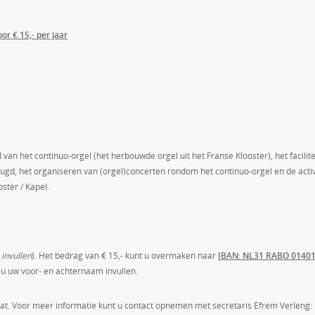
or € 15,- per jaar
an het continuo-orgel (het herbouwde orgel uit het Franse Klooster), het facilit
ugd, het organiseren van (orgel)concerten rondom het continuo-orgel en de activ
ster / Kapel.
 invullen
). Het bedrag van € 15,- kunt u overmaken naar
IBAN: NL31 RABO 0140
 u uw voor- en achternaam invullen.
aat. Voor meer informatie kunt u contact opnemen met secretaris Efrem Verleng: