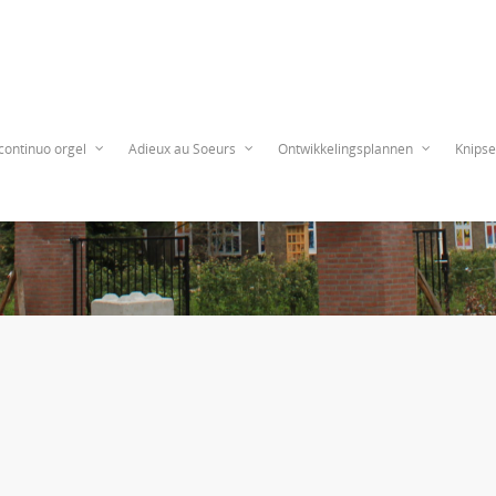
continuo orgel
Adieux au Soeurs
Ontwikkelingsplannen
Knipse