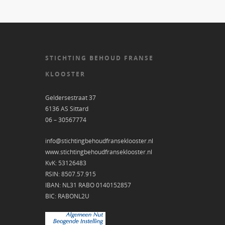
STICHTING BEHOUD FRANSE
KLOOSTER
Geldersestraat 37
6136 AS Sittard
06 – 30567774
info@stichtingbehoudfranseklooster.nl
www.stichtingbehoudfranseklooster.nl
KvK: 53126483
RSIN: 8507.57.915
IBAN: NL31 RABO 0140152857
BIC: RABONL2U