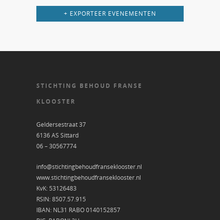
+ EXPORTEER EVENEMENTEN
STICHTING BEHOUD FRANSE
KLOOSTER
Geldersestraat 37
6136 AS Sittard
06 – 30567774
info@stichtingbehoudfranseklooster.nl
www.stichtingbehoudfranseklooster.nl
KvK: 53126483
RSIN: 8507.57.915
IBAN: NL31 RABO 0140152857