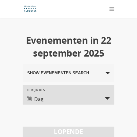
Evenementen in 22
september 2025
Evenementen
SHOW EVENEMENTEN SEARCH
Search
and
BEKIJK ALS
Evenement
Dag
Views
Views
Navigation
Navigation
LOPENDE