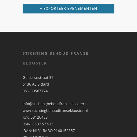
+ EXPORTEER EVENEMENTEN
STICHTING BEHOUD FRANSE
KLOOSTER
Geldersestraat 37
6136 AS Sittard
06 – 30567774
info@stichtingbehoudfranseklooster.nl
www.stichtingbehoudfranseklooster.nl
KvK: 53126483
RSIN: 8507.57.915
IBAN: NL31 RABO 0140152857