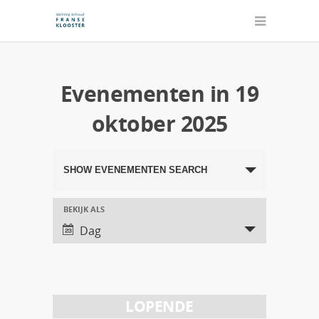
Evenementen in 19
oktober 2025
Evenementen
SHOW EVENEMENTEN SEARCH
Search
and
BEKIJK ALS
Evenement
Dag
Views
Views
Navigation
Navigation
LOPENDE