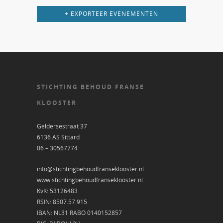
+ EXPORTEER EVENEMENTEN
STICHTING BEHOUD FRANSE
KLOOSTER
Geldersestraat 37
6136 AS Sittard
06 – 30567774
info@stichtingbehoudfranseklooster.nl
www.stichtingbehoudfranseklooster.nl
KvK: 53126483
RSIN: 8507.57.915
IBAN: NL31 RABO 0140152857