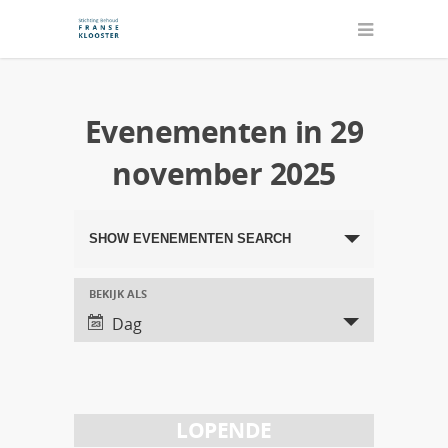
Evenementen in 29
november 2025
Evenementen
SHOW EVENEMENTEN SEARCH
Search
and
BEKIJK ALS
Evenement
Dag
Views
Views
Navigation
Navigation
LOPENDE