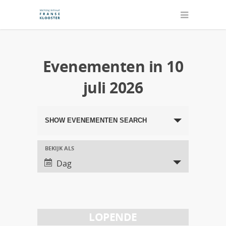
Evenementen in 10
juli 2026
Evenementen
SHOW EVENEMENTEN SEARCH
Search
and
BEKIJK ALS
Evenement
Dag
Views
Views
Navigation
Navigation
LOPENDE