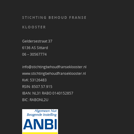
STICHTING BEHOUD FRANSE
KLOOSTER
Geldersestraat 37
6136 AS Sittard
06 – 30567774
info@stichtingbehoudfranseklooster.nl
www.stichtingbehoudfranseklooster.nl
KvK: 53126483
RSIN: 8507.57.915
IBAN: NL31 RABO 0140152857
BIC: RABONL2U