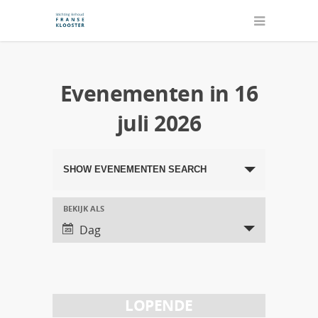
Evenementen in 16
juli 2026
Evenementen
SHOW EVENEMENTEN SEARCH
Search
and
BEKIJK ALS
Evenement
Dag
Views
Views
Navigation
Navigation
LOPENDE