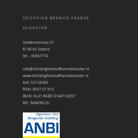
STICHTING BEHOUD FRANSE
KLOOSTER
Geldersestraat 37
6136 AS Sittard
06 – 30567774
info@stichtingbehoudfranseklooster.nl
www.stichtingbehoudfranseklooster.nl
KvK: 53126483
RSIN: 8507.57.915
IBAN: NL31 RABO 0140152857
BIC: RABONL2U