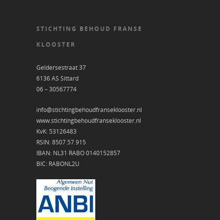
STICHTING BEHOUD FRANSE
KLOOSTER
Geldersestraat 37
6136 AS Sittard
06 – 30567774
info@stichtingbehoudfranseklooster.nl
www.stichtingbehoudfranseklooster.nl
KvK: 53126483
RSIN: 8507.57.915
IBAN: NL31 RABO 0140152857
BIC: RABONL2U