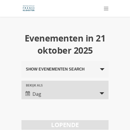
Evenementen in 21
oktober 2025
Evenementen
SHOW EVENEMENTEN SEARCH
Search
and
BEKIJK ALS
Evenement
Dag
Views
Views
Navigation
Navigation
LOPENDE