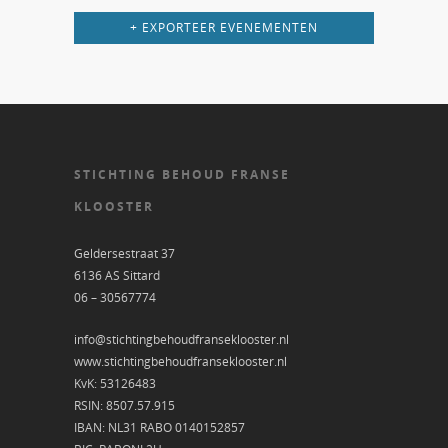
+ EXPORTEER EVENEMENTEN
STICHTING BEHOUD FRANSE
KLOOSTER
Geldersestraat 37
6136 AS Sittard
06 – 30567774
info@stichtingbehoudfranseklooster.nl
www.stichtingbehoudfranseklooster.nl
KvK: 53126483
RSIN: 8507.57.915
IBAN: NL31 RABO 0140152857