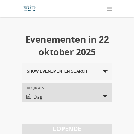
Evenementen in 22
oktober 2025
Evenementen
SHOW EVENEMENTEN SEARCH
Search
and
BEKIJK ALS
Evenement
Dag
Views
Views
Navigation
Navigation
LOPENDE