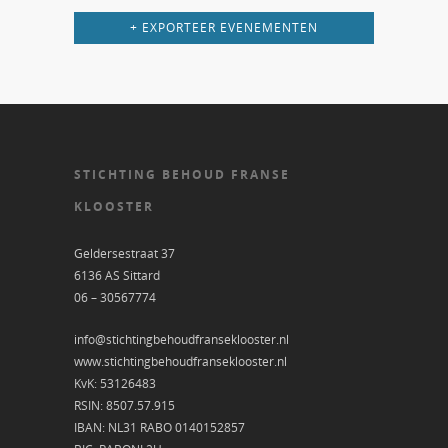
+ EXPORTEER EVENEMENTEN
STICHTING BEHOUD FRANSE
KLOOSTER
Geldersestraat 37
6136 AS Sittard
06 – 30567774
info@stichtingbehoudfranseklooster.nl
www.stichtingbehoudfranseklooster.nl
KvK: 53126483
RSIN: 8507.57.915
IBAN: NL31 RABO 0140152857